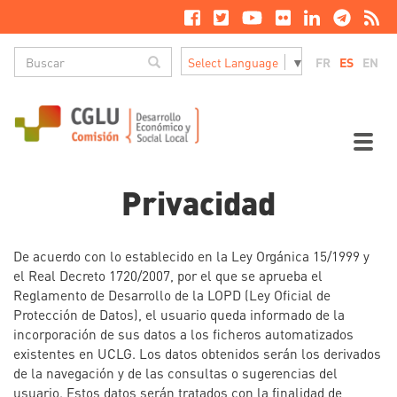
Pasar
al
contenido
Buscar
principal
Buscar
FR
ES
EN
Select Language
▼
M
n
Toggl
naviga
Privacidad
De acuerdo con lo establecido en la Ley Orgánica 15/1999 y
el Real Decreto 1720/2007, por el que se aprueba el
Reglamento de Desarrollo de la LOPD (Ley Oficial de
Protección de Datos), el usuario queda informado de la
incorporación de sus datos a los ficheros automatizados
existentes en UCLG. Los datos obtenidos serán los derivados
de la navegación y de las consultas o sugerencias del
usuario. Estos datos serán tratados con la finalidad de